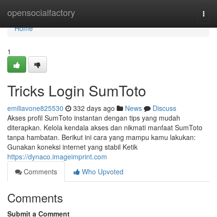
Home
opensocialfactory
Togg
navi
Home
1
Tricks Login SumToto
emiliavone825530
332 days ago
News
Discuss
Akses profil SumToto instantan dengan tips yang mudah
diterapkan. Kelola kendala akses dan nikmati manfaat SumToto
tanpa hambatan. Berikut ini cara yang mampu kamu lakukan:
Gunakan koneksi internet yang stabil Ketik
https://dynaco.imageimprint.com
Comments
Who Upvoted
Comments
Submit a Comment