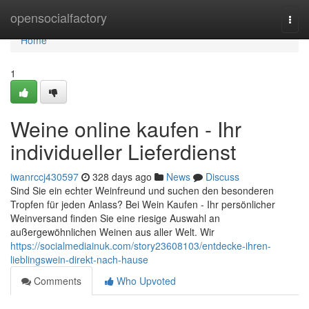
Home
opensocialfactory
Togg
navi
Home
1
Weine online kaufen - Ihr
individueller Lieferdienst
iwanrccj430597
328 days ago
News
Discuss
Sind Sie ein echter Weinfreund und suchen den besonderen
Tropfen für jeden Anlass? Bei Wein Kaufen - Ihr persönlicher
Weinversand finden Sie eine riesige Auswahl an
außergewöhnlichen Weinen aus aller Welt. Wir
https://socialmediainuk.com/story23608103/entdecke-ihren-
lieblingswein-direkt-nach-hause
Comments
Who Upvoted