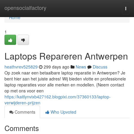
Home
opensocialfactory
Togg
navi
Home
1
Laptops Repareren Antwerpen
heathvrev525829
299 days ago
News
Discuss
Op zoek naar een betaalbare laptop reparatie in Antwerpen? Je
bent hier aan het juiste adres! Wij bieden vlotte en professionele
laptop reparaties voor alle merken en modellen. {Neem contact
op met ons voor een
https://kaitlynvixb427162.blogpixi.com/37360133/laptop-
verwijderen-prijzen
Comments
Who Upvoted
Comments