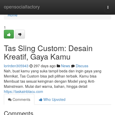
Home
opensocialfactory
Togg
navi
Home
1
Tas Sling Custom: Desain
Kreatif, Gaya Kamu
lorirden305943
297 days ago
News
Discuss
Nah, buat kamu yang suka tampil beda dan ingin gaya yang
Memikat, Tas Custom bisa jadi pilihan terbaik. Kamu bisa
Membuat tas sesuai keinginan dengan Model yang Anti-
Mainstream. Mulai dari warna, bahan, hingga detail
https://taskainblacu.com
Comments
Who Upvoted
Comments