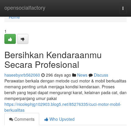
Home
opensocialfactory
Togg
navi
Home
1
Bersihkan Kendaraanmu
Secara Profesional
haseebyxrb562060
296 days ago
News
Discuss
Perawatan berkala dengan metode cuci motor & mobil berkualitas
memang penting untuk menjaga kondisi kendaraan. Proses
bersih yang tepat dapat mengurangi karat, kelainan pada cat, dan
memperpanjang umur pakai
https://nicolephjg102903.blog5.net/85276335/cuci-motor-mobil-
berkualitas
Comments
Who Upvoted