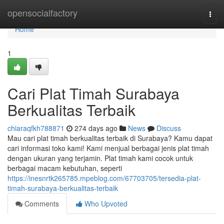
Home
opensocialfactory
Togg
navi
Home
1
Cari Plat Timah Surabaya
Berkualitas Terbaik
chiaraqfkh788871
274 days ago
News
Discuss
Mau cari plat timah berkualitas terbaik di Surabaya? Kamu dapat
cari informasi toko kami! Kami menjual berbagai jenis plat timah
dengan ukuran yang terjamin. Plat timah kami cocok untuk
berbagai macam kebutuhan, seperti
https://inesnrtk265785.mpeblog.com/67703705/tersedia-plat-
timah-surabaya-berkualitas-terbaik
Comments
Who Upvoted