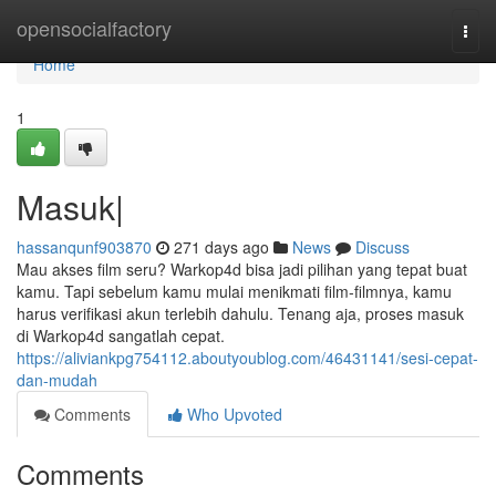
Home
opensocialfactory
Togg
navi
Home
1
Masuk|
hassanqunf903870
271 days ago
News
Discuss
Mau akses film seru? Warkop4d bisa jadi pilihan yang tepat buat
kamu. Tapi sebelum kamu mulai menikmati film-filmnya, kamu
harus verifikasi akun terlebih dahulu. Tenang aja, proses masuk
di Warkop4d sangatlah cepat.
https://aliviankpg754112.aboutyoublog.com/46431141/sesi-cepat-
dan-mudah
Comments
Who Upvoted
Comments