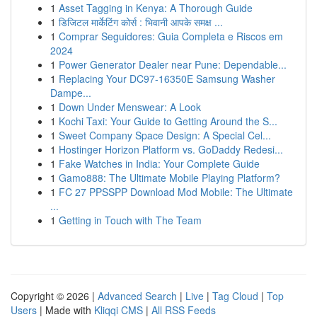
1
Asset Tagging in Kenya: A Thorough Guide
1
डिजिटल मार्केटिंग कोर्स : भिवानी आपके समक्ष ...
1
Comprar Seguidores: Guia Completa e Riscos em
2024
1
Power Generator Dealer near Pune: Dependable...
1
Replacing Your DC97-16350E Samsung Washer
Dampe...
1
Down Under Menswear: A Look
1
Kochi Taxi: Your Guide to Getting Around the S...
1
Sweet Company Space Design: A Special Cel...
1
Hostinger Horizon Platform vs. GoDaddy Redesi...
1
Fake Watches in India: Your Complete Guide
1
Gamo888: The Ultimate Mobile Playing Platform?
1
FC 27 PPSSPP Download Mod Mobile: The Ultimate
...
1
Getting in Touch with The Team
Copyright © 2026 |
Advanced Search
|
Live
|
Tag Cloud
|
Top
Users
| Made with
Kliqqi CMS
|
All RSS Feeds