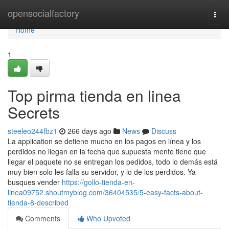
Home
opensocialfactory
Togg
navi
Home
1
Top pirma tienda en linea
Secrets
steeleo244fbz1
266 days ago
News
Discuss
La application se detiene mucho en los pagos en línea y los
perdidos no llegan en la fecha que supuesta mente tiene que
llegar el paquete no se entregan los pedidos, todo lo demás está
muy bien solo les falla su servidor, y lo de los perdidos. Ya
busques vender
https://gollo-tienda-en-
linea09752.shoutmyblog.com/36404535/5-easy-facts-about-
tienda-8-described
Comments
Who Upvoted