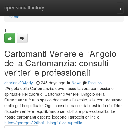
Home
opensocialfactory
Togg
navi
Home
1
Cartomanti Venere e l’Angolo
della Cartomanzia: consulti
veritieri e professionali
charlesx234gdy1
245 days ago
News
Discuss
L’Angolo della Cartomanzia: dove nasce la vera connessione
spirituale Nel cuore di Cartomanti Venere, l’Angolo della
Cartomanzia è uno spazio dedicato all’ascolto, alla comprensione
e alla guida spirituale. Ogni consulto nasce dal desiderio di offrire
risposte veritiere, equilibrando sensibilità e professionalità. Le
nostre cartomanti esperte leggono i tarocchi online e
https://georgez320bef1.blogpixi.com/profile