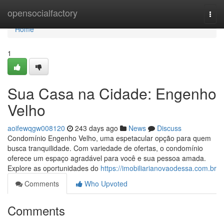
Home
opensocialfactory
Togg
navi
Home
1
Sua Casa na Cidade: Engenho
Velho
aoifewqgw008120
243 days ago
News
Discuss
Condomínio Engenho Velho, uma espetacular opção para quem
busca tranquilidade. Com variedade de ofertas, o condomínio
oferece um espaço agradável para você e sua pessoa amada.
Explore as oportunidades do
https://imobiliarianovaodessa.com.br
Comments
Who Upvoted
Comments