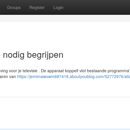
Groups
Register
Login
 nodig begrijpen
eving voor je televisie . De apparaat koppelt vlot bestaande programma
rvaren van
https://jemimawowm687418.aboutyoublog.com/52772976/atla