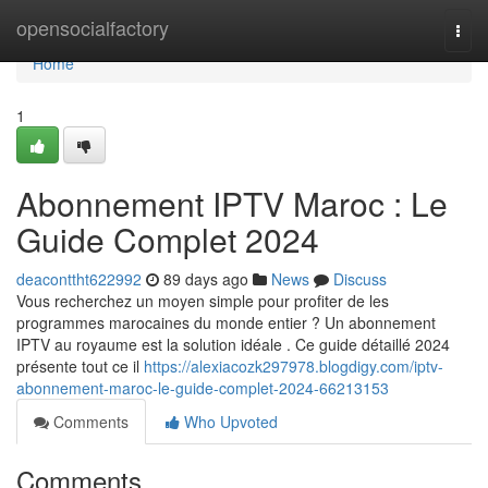
Home
opensocialfactory
Togg
navi
Home
1
Abonnement IPTV Maroc : Le
Guide Complet 2024
deaconttht622992
89 days ago
News
Discuss
Vous recherchez un moyen simple pour profiter de les
programmes marocaines du monde entier ? Un abonnement
IPTV au royaume est la solution idéale . Ce guide détaillé 2024
présente tout ce il
https://alexiacozk297978.blogdigy.com/iptv-
abonnement-maroc-le-guide-complet-2024-66213153
Comments
Who Upvoted
Comments