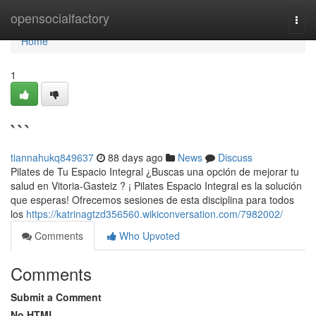
Home
opensocialfactory
Togg
navi
Home
1
```
tiannahukq849637
88 days ago
News
Discuss
Pilates de Tu Espacio Integral ¿Buscas una opción de mejorar tu
salud en Vitoria-Gasteiz ? ¡ Pilates Espacio Integral es la solución
que esperas! Ofrecemos sesiones de esta disciplina para todos
los
https://katrinagtzd356560.wikiconversation.com/7982002/
Comments
Who Upvoted
Comments
Submit a Comment
No HTML