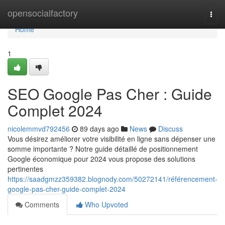
Home
opensocialfactory
Togg
navi
Home
1
SEO Google Pas Cher : Guide
Complet 2024
nicolemmvd792456
89 days ago
News
Discuss
Vous désirez améliorer votre visibilité en ligne sans dépenser une
somme importante ? Notre guide détaillé de positionnement
Google économique pour 2024 vous propose des solutions
pertinentes
https://saadgmzz359382.blognody.com/50272141/référencement-
google-pas-cher-guide-complet-2024
Comments
Who Upvoted