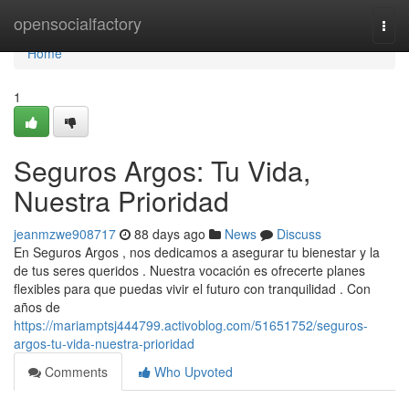
Home
opensocialfactory
Togg
navi
Home
1
Seguros Argos: Tu Vida,
Nuestra Prioridad
jeanmzwe908717
88 days ago
News
Discuss
En Seguros Argos , nos dedicamos a asegurar tu bienestar y la
de tus seres queridos . Nuestra vocación es ofrecerte planes
flexibles para que puedas vivir el futuro con tranquilidad . Con
años de
https://mariamptsj444799.activoblog.com/51651752/seguros-
argos-tu-vida-nuestra-prioridad
Comments
Who Upvoted