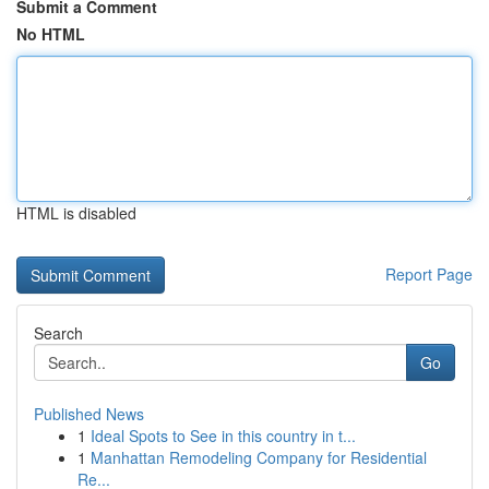
Submit a Comment
No HTML
HTML is disabled
Report Page
Search
Go
Published News
1
Ideal Spots to See in this country in t...
1
Manhattan Remodeling Company for Residential
Re...