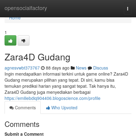
Home
opensocialfactory
Togg
navi
Home
1
Zara4D Gudang
agnesvwbt373767
88 days ago
News
Discuss
Ingin mendapatkan informasi terkini untuk game online? Zara4D
Gudang merupakan pilihan yang tepat. Di sini, kamu bisa
temukan prediksi harian yang sangat tepat. Tak hanya itu,
Zara4D Gudang juga menyediakan berbagai
https://emiliebdiq904406.blogoscience.com/profile
Comments
Who Upvoted
Comments
Submit a Comment