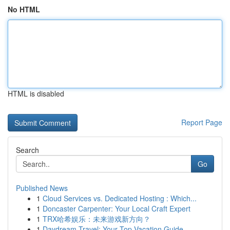
No HTML
HTML is disabled
Report Page
Search
Go
Published News
1
Cloud Services vs. Dedicated Hosting : Which...
1
Doncaster Carpenter: Your Local Craft Expert
1
TRX哈希娱乐：未来游戏新方向？
1
Daydream Travel: Your Top Vacation Guide