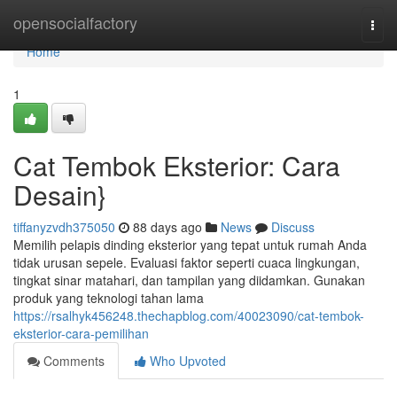
Home
opensocialfactory
Togg
navi
Home
1
Cat Tembok Eksterior: Cara
Desain}
tiffanyzvdh375050
88 days ago
News
Discuss
Memilih pelapis dinding eksterior yang tepat untuk rumah Anda
tidak urusan sepele. Evaluasi faktor seperti cuaca lingkungan,
tingkat sinar matahari, dan tampilan yang diidamkan. Gunakan
produk yang teknologi tahan lama
https://rsalhyk456248.thechapblog.com/40023090/cat-tembok-
eksterior-cara-pemilihan
Comments
Who Upvoted