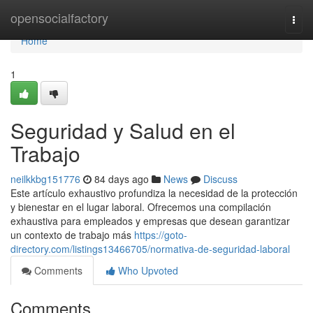
Home
opensocialfactory
Togg
navi
Home
1
Seguridad y Salud en el
Trabajo
neilkkbg151776
84 days ago
News
Discuss
Este artículo exhaustivo profundiza la necesidad de la protección
y bienestar en el lugar laboral. Ofrecemos una compilación
exhaustiva para empleados y empresas que desean garantizar
un contexto de trabajo más
https://goto-
directory.com/listings13466705/normativa-de-seguridad-laboral
Comments
Who Upvoted
Comments