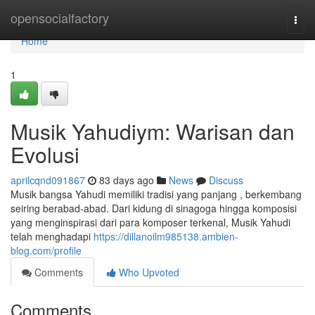
Home
opensocialfactory
Togg
navi
Home
1
Musik Yahudiym: Warisan dan
Evolusi
aprilcqnd091867
83 days ago
News
Discuss
Musik bangsa Yahudi memiliki tradisi yang panjang , berkembang
seiring berabad-abad. Dari kidung di sinagoga hingga komposisi
yang menginspirasi dari para komposer terkenal, Musik Yahudi
telah menghadapi
https://dillanoilm985138.ambien-
blog.com/profile
Comments
Who Upvoted
Comments