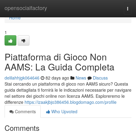
Home
opensocialfactory
Togg
navi
Home
1
Piattaforma di Gioco Non
AAMS: La Guida Completa
delilahhjgk064646
82 days ago
News
Discuss
Stai cercando un piattaforma di gioco non AAMS sicuro? Questa
guida dettagliata ti fornirà le le indicazioni necessarie per navigare
nel settore dei giochi online non licenza AAMS. Esploreremo le
differenze
https://izaakjbjo386456.blogdomago.com/profile
Comments
Who Upvoted
Comments