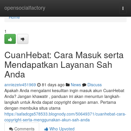
Home
opensocialfactory
Togg
navi
Home
1
CuanHebat: Cara Masuk serta
Mendapatkan Layanan Sah
Anda
anniezeiv451969
81 days ago
News
Discuss
Apakah Anda mengalami kesulitan ingin masuk akun CuanHebat
Anda? Jangan khawatir , panduan ini akan menuntun langkah-
langkah untuk Anda dapat copyright dengan aman. Pertama
dengan membuka situs utama
https://safadcgs578533.blognody.com/50649371/cuanhebat-cara-
copyright-serta-menggunakan-akun-sah-anda
Comments
Who Upvoted