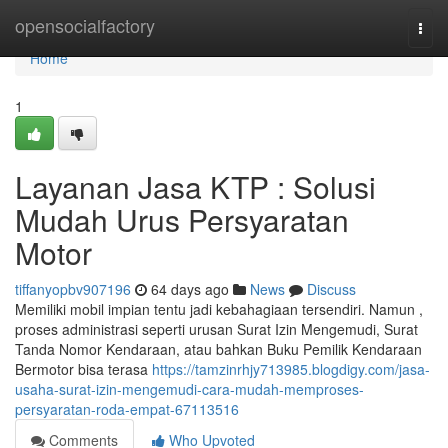
Home
opensocialfactory
Togg
navi
Home
1
Layanan Jasa KTP : Solusi
Mudah Urus Persyaratan
Motor
tiffanyopbv907196
64 days ago
News
Discuss
Memiliki mobil impian tentu jadi kebahagiaan tersendiri. Namun ,
proses administrasi seperti urusan Surat Izin Mengemudi, Surat
Tanda Nomor Kendaraan, atau bahkan Buku Pemilik Kendaraan
Bermotor bisa terasa
https://tamzinrhjy713985.blogdigy.com/jasa-
usaha-surat-izin-mengemudi-cara-mudah-memproses-
persyaratan-roda-empat-67113516
Comments
Who Upvoted