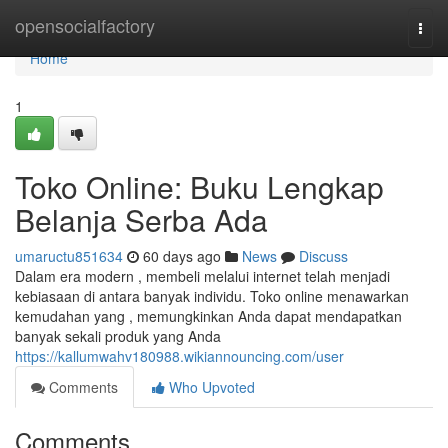
Home
opensocialfactory
Togg
navi
Home
1
Toko Online: Buku Lengkap
Belanja Serba Ada
umaructu851634
60 days ago
News
Discuss
Dalam era modern , membeli melalui internet telah menjadi
kebiasaan di antara banyak individu. Toko online menawarkan
kemudahan yang , memungkinkan Anda dapat mendapatkan
banyak sekali produk yang Anda
https://kallumwahv180988.wikiannouncing.com/user
Comments
Who Upvoted
Comments