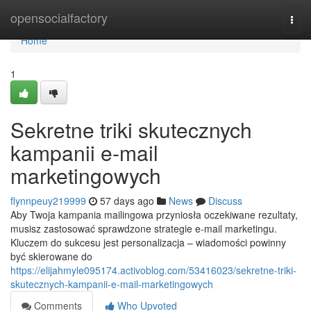
Home
opensocialfactory
Togg
navi
Home
1
Sekretne triki skutecznych
kampanii e-mail
marketingowych
flynnpeuy219999
57 days ago
News
Discuss
Aby Twoja kampania mailingowa przyniosła oczekiwane rezultaty,
musisz zastosować sprawdzone strategie e-mail marketingu.
Kluczem do sukcesu jest personalizacja – wiadomości powinny
być skierowane do
https://elijahmyle095174.activoblog.com/53416023/sekretne-triki-
skutecznych-kampanii-e-mail-marketingowych
Comments
Who Upvoted