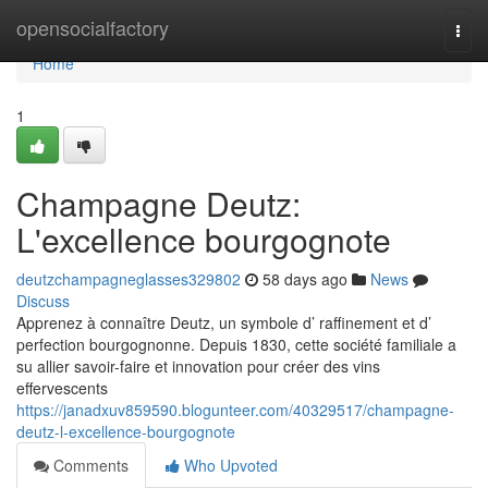
Home
opensocialfactory
Togg
navi
Home
1
Champagne Deutz:
L'excellence bourgognote
deutzchampagneglasses329802
58 days ago
News
Discuss
Apprenez à connaître Deutz, un symbole d’ raffinement et d’
perfection bourgognonne. Depuis 1830, cette société familiale a
su allier savoir-faire et innovation pour créer des vins
effervescents
https://janadxuv859590.blogunteer.com/40329517/champagne-
deutz-l-excellence-bourgognote
Comments
Who Upvoted