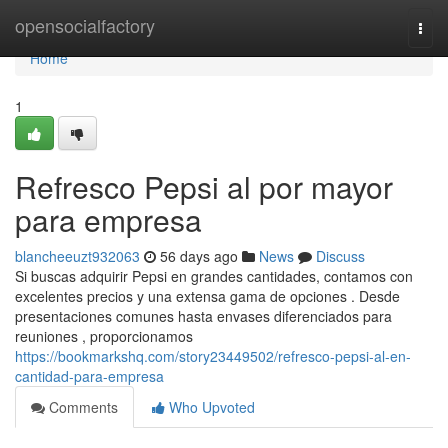
Home
opensocialfactory
Togg
navi
Home
1
Refresco Pepsi al por mayor
para empresa
blancheeuzt932063
56 days ago
News
Discuss
Si buscas adquirir Pepsi en grandes cantidades, contamos con
excelentes precios y una extensa gama de opciones . Desde
presentaciones comunes hasta envases diferenciados para
reuniones , proporcionamos
https://bookmarkshq.com/story23449502/refresco-pepsi-al-en-
cantidad-para-empresa
Comments
Who Upvoted