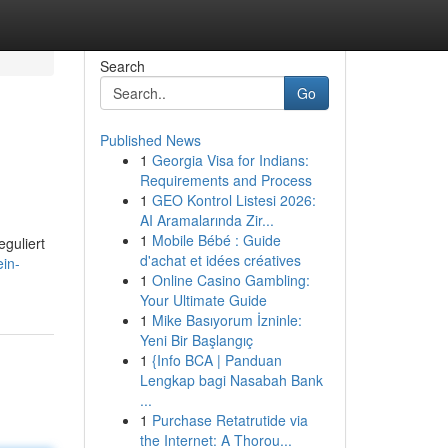
Search
Go
Published News
1
Georgia Visa for Indians:
Requirements and Process
1
GEO Kontrol Listesi 2026:
AI Aramalarında Zir...
1
Mobile Bébé : Guide
guliert
d'achat et idées créatives
ein-
1
Online Casino Gambling:
Your Ultimate Guide
1
Mike Basıyorum İzninle:
Yeni Bir Başlangıç
1
{Info BCA | Panduan
Lengkap bagi Nasabah Bank
...
1
Purchase Retatrutide via
the Internet: A Thorou...