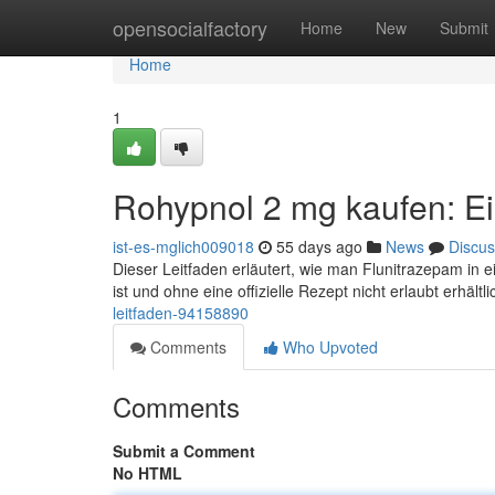
Home
opensocialfactory
Home
New
Submit
Home
1
Rohypnol 2 mg kaufen: Ei
ist-es-mglich009018
55 days ago
News
Discus
Dieser Leitfaden erläutert, wie man Flunitrazepam in 
ist und ohne eine offizielle Rezept nicht erlaubt erhältl
leitfaden-94158890
Comments
Who Upvoted
Comments
Submit a Comment
No HTML