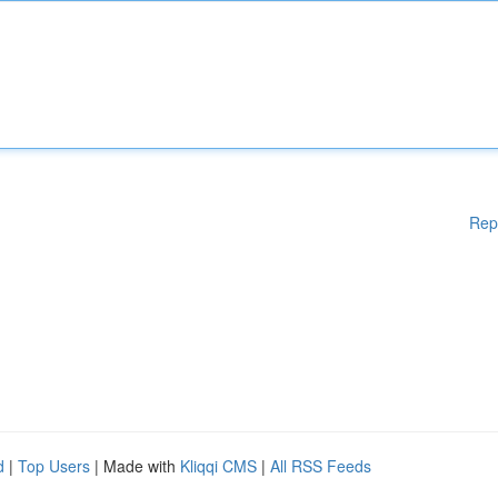
Rep
d
|
Top Users
| Made with
Kliqqi CMS
|
All RSS Feeds