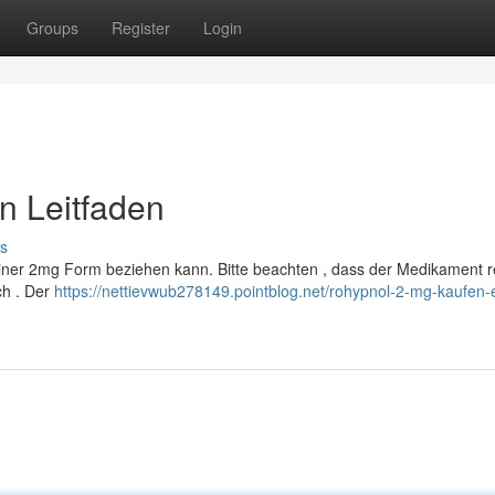
Groups
Register
Login
n Leitfaden
s
einer 2mg Form beziehen kann. Bitte beachten , dass der Medikament re
ich . Der
https://nettievwub278149.pointblog.net/rohypnol-2-mg-kaufen-