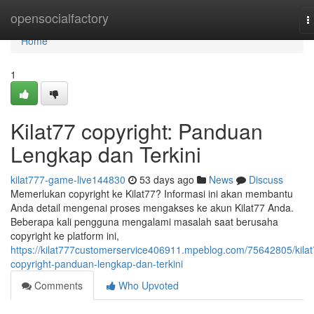
Home
opensocialfactory
T
n
Home
1
Kilat77 copyright: Panduan
Lengkap dan Terkini
kilat777-game-live144830
53 days ago
News
Discuss
Memerlukan copyright ke Kilat77? Informasi ini akan membantu
Anda detail mengenai proses mengakses ke akun Kilat77 Anda.
Beberapa kali pengguna mengalami masalah saat berusaha
copyright ke platform ini,
https://kilat777customerservice406911.mpeblog.com/75642805/kilat
copyright-panduan-lengkap-dan-terkini
Comments
Who Upvoted