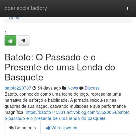
Home
opensocialfactory
Togg
navi
Home
1
Batoto: O Passado e o
Presente de uma Lenda do
Basquete
batoto220787
54 days ago
News
Discuss
Batoto, conhecido como uma ícone do jogo, representa uma
narrativa de esforço e habilidade. A jornada iniciou-se nas
quadras de sua nação, cativando multidões e sua performance
magnífica.
https://batoto745331.activoblog.com/53520054/batoto-
o-passado-e-o-presente-de-uma-lenda-do-basquete
Comments
Who Upvoted