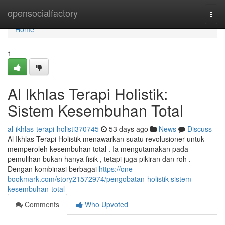
Home
opensocialfactory
Togg
navi
Home
1
Al Ikhlas Terapi Holistik:
Sistem Kesembuhan Total
al-ikhlas-terapi-holisti370745
53 days ago
News
Discuss
Al Ikhlas Terapi Holistik menawarkan suatu revolusioner untuk
memperoleh kesembuhan total . Ia mengutamakan pada
pemulihan bukan hanya fisik , tetapi juga pikiran dan roh .
Dengan kombinasi berbagai
https://one-
bookmark.com/story21572974/pengobatan-holistik-sistem-
kesembuhan-total
Comments
Who Upvoted