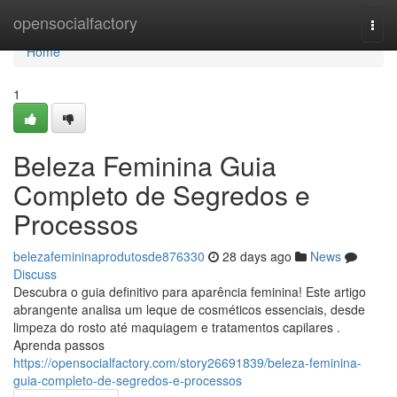
Home
opensocialfactory
Togg
navi
Home
1
Beleza Feminina Guia
Completo de Segredos e
Processos
belezafemininaprodutosde876330
28 days ago
News
Discuss
Descubra o guia definitivo para aparência feminina! Este artigo
abrangente analisa um leque de cosméticos essenciais, desde
limpeza do rosto até maquiagem e tratamentos capilares .
Aprenda passos
https://opensocialfactory.com/story26691839/beleza-feminina-
guia-completo-de-segredos-e-processos